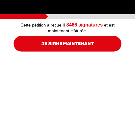
8466
signatures
Cette pétition a recueilli
et est
maintenant clôturée.
JE SIGNE MAINTENANT
30 à 50%
Selon les pays, c'est la part des femmes qui subissent des
avances sexuelles, des contacts physiques non désirés ou
d’autres formes de harcèlement sexuel au travail, d'après un
rapport du Bureau international du travail de 2017