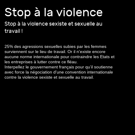
Stop à la violence
Depuis le début des négociations, la France a apporté
son soutien à cette convention, ce que nous saluons.
Stop à la violence sexiste et sexuelle au
Mais elle doit aller plus loin.
travail !
25% des agressions sexuelles subies par les femmes
Le futur de cette convention est menacé par
surviennent sur le lieu de travail. Or il n'existe encore
les représentant·e·s des employeur·se·s qui refusent toute
aucune norme internationale pour contraindre les Etats et
nouvelle norme contraignante et mènent un lobby contre
les entreprises à lutter contre ce fléau.
son adoption. Des Etats conservateurs refusent également
Interpellez le gouvernement français pour qu’il soutienne
de la soutenir au prétexte que le terme “genre” figure dans
avec force la négociation d'une convention internationale
le texte ainsi qu’une liste détaillée de groupes vulnérables,
contre la violence sexiste et sexuelle au travail.
plus exposés que d’autres aux situations de violences et de
harcèlement sur le lieu de travail, notamment les
personnes LGBTQI+.
L’enjeu est de taille, il faut que la France agisse :
en défendant l’adoption d’une convention ambitieuse -
accompagnée d’une recommandation - lors des